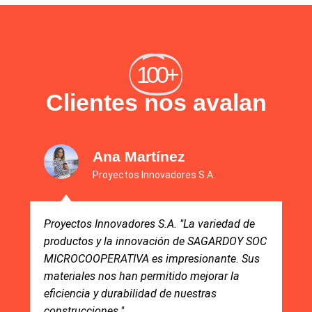
100+
Clientes nos avalan
María Gutiérrez
Constructora Gutiérrez & Co.
edad de
Constructora Gutiérrez & Co. "Hemos
ARDOY SOC
trabajado con SAGARDOY SOC
te. Sus
MICROCOOPERATIVA durante varios año
r la
siempre han entregado productos de pri
calidad. Su equipo de atención al cliente 
inigualable."